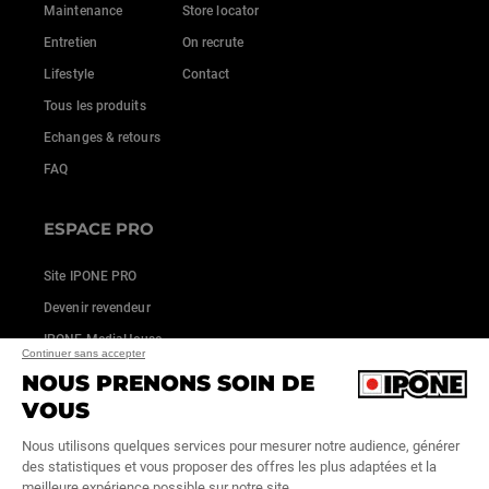
Maintenance
Store locator
Entretien
On recrute
Lifestyle
Contact
Tous les produits
Echanges & retours
FAQ
ESPACE PRO
Site IPONE PRO
Devenir revendeur
IPONE MediaHouse
Continuer sans accepter
NOUS PRENONS SOIN DE
VOUS
Nous utilisons quelques services pour mesurer notre audience, générer
des statistiques et vous proposer des offres les plus adaptées et la
meilleure expérience possible sur notre site.