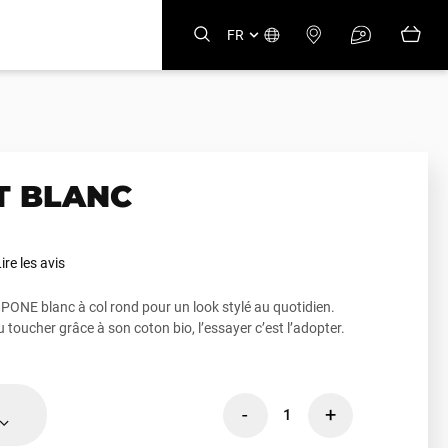
FR
T BLANC
ire les avis
IPONE blanc à col rond pour un look stylé au quotidien.
u toucher grâce à son
coton bio
, l’essayer c’est l’adopter.
-
+
1