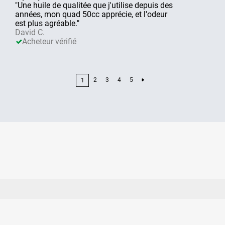
"Une huile de qualitée que j'utilise depuis des
années, mon quad 50cc apprécie, et l'odeur
est plus agréable."
David C.
Acheteur vérifié
2
3
4
5
1