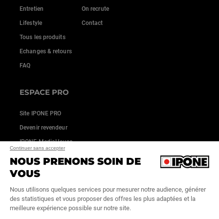
Entretien
On recrute
Lifestyle
Contact
Tous les produits
Echanges & retours
FAQ
ESPACE PRO
Site IPONE PRO
Devenir revendeur
IPONE MediaHouse
Continuer sans accepter
NOUS PRENONS SOIN DE
VOUS
Nous utilisons quelques services pour mesurer notre audience, générer
des statistiques et vous proposer des offres les plus adaptées et la
meilleure expérience possible sur notre site.