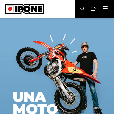
Ipone
ACEITES MOTOR
CONSERVACIÓN
MANTENIMIENTO
LIFESTYLE
LA MARCA
Revendedores
Mi cuenta
ES
EN
DE
IT
FR
BE