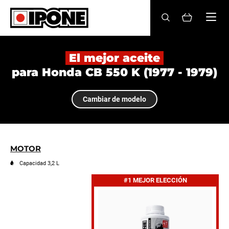
Ipone
ACEITES MOTOR
El mejor aceite
para Honda CB 550 K (1977 - 1979)
CONSERVACIÓN
Cambiar de modelo
MANTENIMIENTO
LIFESTYLE
LA MARCA
MOTOR
Capacidad 3,2 L
Revendedores
#1 MEJOR ELECCIÓN
Mi cuenta
ES
FR
EN
IT
DE
BE