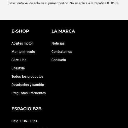
Descuento válido solo en el primer pedido. No se aplica a la zapatilla KT01‑S.
E-SHOP
LA MARCA
Aceites motor
Noticias
Mantenimiento
Contratamos
Care Line
Contacto
Lifestyle
Todos los productos
Devolución y cambio
Preguntas Frecuentes
ESPACIO B2B
Sitio IPONE PRO