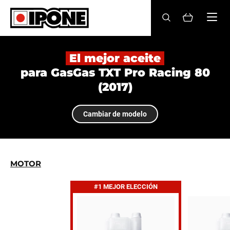
Ipone
ACEITES MOTOR
El mejor aceite
para GasGas TXT Pro Racing 80
CONSERVACIÓN
(2017)
MANTENIMIENTO
Cambiar de modelo
LIFESTYLE
LA MARCA
MOTOR
Revendedores
#1 MEJOR ELECCIÓN
Mi cuenta
ES
FR
EN
IT
DE
BE