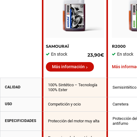
SAMOURAÏ
R2000
En stock
En stock
23,90€
Más información
Más informa
100% Sintético – Tecnología
CALIDAD
Semisintético
100% Ester
USO
Competición y ocio
Carretera
Protección de
ESPECIFICIDADES
Protección del motor muy alta
antifumo