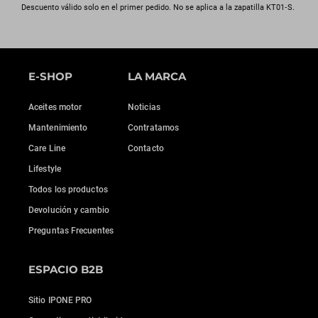
Descuento válido solo en el primer pedido. No se aplica a la zapatilla KT01‑S.
E-SHOP
LA MARCA
Aceites motor
Noticias
Mantenimiento
Contratamos
Care Line
Contacto
Lifestyle
Todos los productos
Devolución y cambio
Preguntas Frecuentes
ESPACIO B2B
Sitio IPONE PRO