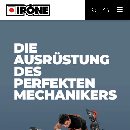
Ipone
MOTORRADÖLE
PFLEGE
WARTUNG
LIFESTYLE
DIE MARKE
Fachhändler
Konto
DE
EN
ES
IT
FR
BE