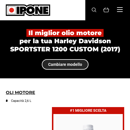
Ipone
OLI MOTORE
Il miglior olio motore
per la tua Harley Davidson
CURA
SPORTSTER 1200 CUSTOM (2017)
MANUTENZIONE
Cambiare modello
LIFESTYLE
LA MARCA
OLI MOTORE
Rivenditori
Capacità 2,6 L
#1 MIGLIORE SCELTA
Account
IT
FR
EN
ES
DE
BE