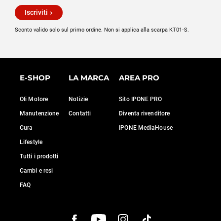
Iscriviti
Sconto valido solo sul primo ordine. Non si applica alla scarpa KT01‑S.
E-SHOP
LA MARCA
AREA PRO
Oli Motore
Notizie
Sito IPONE PRO
Manutenzione
Contatti
Diventa rivenditore
Cura
IPONE MediaHouse
Lifestyle
Tutti i prodotti
Cambi e resi
FAQ