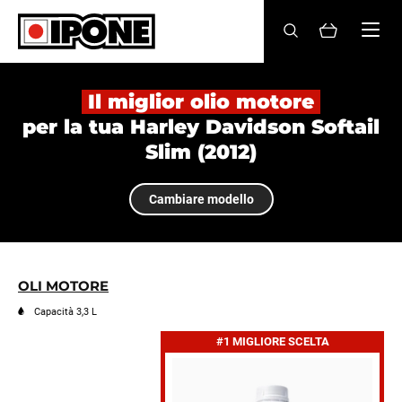
Ipone
OLI MOTORE
Il miglior olio motore
per la tua Harley Davidson Softail
CURA
Slim (2012)
MANUTENZIONE
Cambiare modello
LIFESTYLE
LA MARCA
OLI MOTORE
Rivenditori
Capacità 3,3 L
#1 MIGLIORE SCELTA
Account
IT
FR
EN
ES
DE
BE