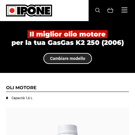
Ipone
OLI MOTORE
Il miglior olio motore
per la tua GasGas K2 250 (2006)
CURA
Cambiare modello
MANUTENZIONE
LIFESTYLE
LA MARCA
OLI MOTORE
Capacità 1,6 L
Rivenditori
Account
IT
FR
EN
ES
DE
BE