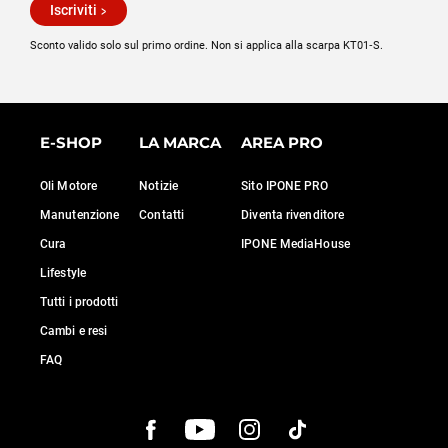
Iscriviti
Sconto valido solo sul primo ordine. Non si applica alla scarpa KT01‑S.
E-SHOP
LA MARCA
AREA PRO
Oli Motore
Notizie
Sito IPONE PRO
Manutenzione
Contatti
Diventa rivenditore
Cura
IPONE MediaHouse
Lifestyle
Tutti i prodotti
Cambi e resi
FAQ