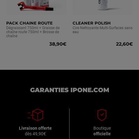
PACK CHAINE ROUTE
CLEANER POLISH
Dégraissant 750ml + Graisse de
Cire Nettoyante Multi-Surfaces sans
chaîne route 750ml + Brosse de
eau
chaîne
38,90€
22,60€
GARANTIES IPONE.COM
Livraison offerte
Boutique
dès 49,90€
officielle