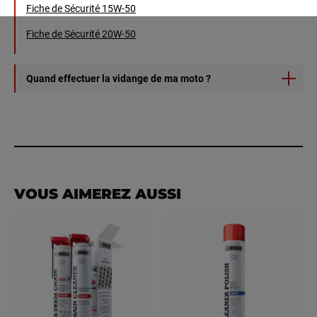
Fiche de Sécurité 15W-50
Fiche de Sécurité 20W-50
Quand effectuer la vidange de ma moto ?
Nous vous conseillons de vous référer à votre manuel
d'entretien et de suivre les préconisations constructeur.
VOUS AIMEREZ AUSSI