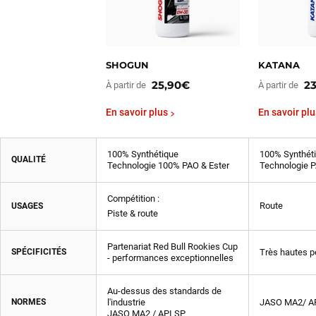
SHOGUN
KATANA
25,90€
2
À partir de
À partir de
En savoir plus
En savoir plu
100% Synthétique
100% Synthét
QUALITÉ
Technologie 100% PAO & Ester
Technologie P
Compétition :
Route
USAGES
Piste & route
Partenariat Red Bull Rookies Cup
SPÉCIFICITÉS
Très hautes 
- performances exceptionnelles
Au-dessus des standards de
NORMES
l'industrie
JASO MA2/ A
JASO MA2 / API SP