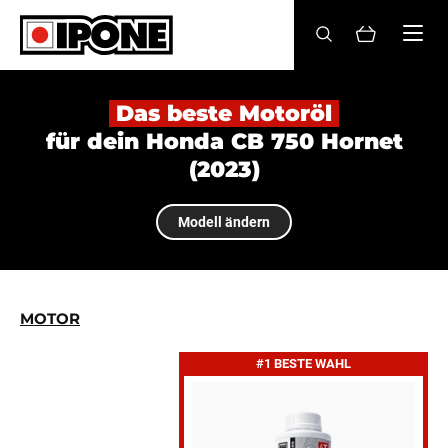
Ipone
MOTORRADÖLE
Das beste Motoröl
für dein Honda CB 750 Hornet
PFLEGE
(2023)
WARTUNG
Modell ändern
LIFESTYLE
DIE MARKE
MOTOR
Fachhändler
#1 BESTE WAHL
Konto
DE
FR
EN
ES
IT
BE