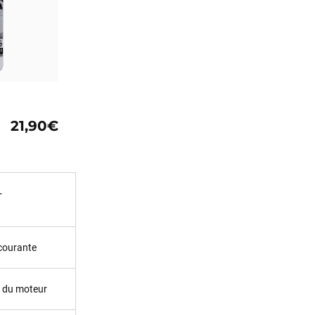
21,90€
+
 courante
e du moteur