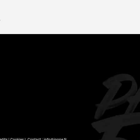
.
edits
|
Cookies
| Contact :
info@ipone.fr