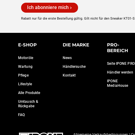
Ich abonniere mich
Rabatt nur für die erste Bestellung gültig. Gilt nicht für den Sneaker KT01‑S
E-SHOP
DIE MARKE
PRO-
BEREICH
Motoröle
News
Seite IPONE PRO
Wartung
Händlersuche
Händler werden
Pflege
Kontakt
IPONE
Lifestyle
MediaHouse
Alle Produkte
Umtausch &
Rückgabe
FAQ
Axeptio consent
Allgemeine Verkaufsbedingungen
|
Cr