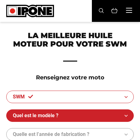
Ipone
HUILES MOTEUR
LA MEILLEURE HUILE
MOTEUR POUR VOTRE SWM
ENTRETIEN
MAINTENANCE
LIFESTYLE
Renseignez votre moto
LA MARQUE
SWM
Revendeurs
Quel est le modèle ?
Compte
Quelle est l’année de fabrication ?
BE
FR
EN
ES
IT
DE