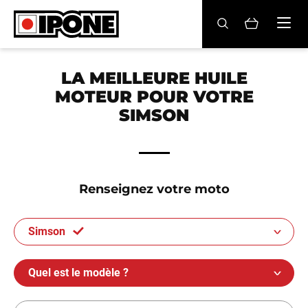
Ipone
HUILES MOTEUR
LA MEILLEURE HUILE
MOTEUR POUR VOTRE
ENTRETIEN
SIMSON
MAINTENANCE
LIFESTYLE
Renseignez votre moto
LA MARQUE
Simson
Revendeurs
Compte
Quel est le modèle ?
BE
FR
EN
ES
IT
DE