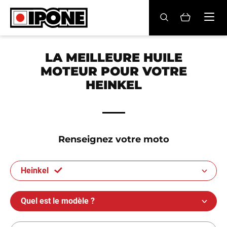
Ipone
HUILES MOTEUR
LA MEILLEURE HUILE
MOTEUR POUR VOTRE
ENTRETIEN
HEINKEL
MAINTENANCE
LIFESTYLE
Renseignez votre moto
LA MARQUE
Heinkel
Revendeurs
Compte
Quel est le modèle ?
BE
FR
EN
ES
IT
DE