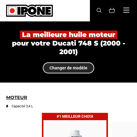
Ipone
HUILES MOTEUR
La meilleure huile moteur
pour votre Ducati 748 S (2000 -
ENTRETIEN
2001)
MAINTENANCE
Changer de modèle
LIFESTYLE
LA MARQUE
MOTEUR
Revendeurs
Capacité 3,4 L
#1 MEILLEUR CHOIX
Compte
FR
EN
ES
IT
DE
BE