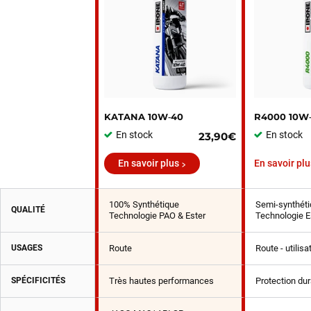
KATANA 10W‑40
R4000 10W
En stock
En stock
23,90€
En savoir plus
En savoir plu
100% Synthétique
Semi-synthéti
QUALITÉ
Technologie PAO & Ester
Technologie E
USAGES
Route
Route - utilis
SPÉCIFICITÉS
Très hautes performances
Protection du