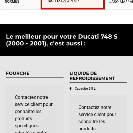
JASO MA2/ API SP
NORMES
JASO MA2/ A
Le meilleur pour votre Ducati 748 S
(2000 - 2001), c'est aussi :
FOURCHE
LIQUIDE DE
REFROIDISSEMENT
Capacité 3,5 L
Contactez notre
service client pour
Contactez notre
connaître les
service client pour
produits
connaître les
spécifiques
produits
adaptés à votre