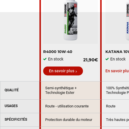
R4000 10W‑40
KATANA 10
En stock
En stock
21,90€
En savoir plus
En savoir plu
Semi-synthétique +
100% Synthét
QUALITÉ
Technologie Ester
Technologie P
USAGES
Route - utilisation courante
Route
SPÉCIFICITÉS
Protection durable du moteur
Très hautes 