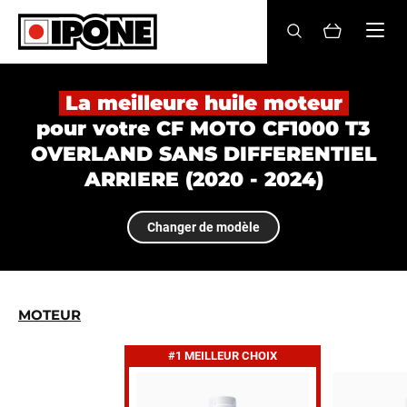
Ipone
HUILES MOTEUR
La meilleure huile moteur
pour votre CF MOTO CF1000 T3
ENTRETIEN
OVERLAND SANS DIFFERENTIEL
ARRIERE (2020 - 2024)
MAINTENANCE
LIFESTYLE
Changer de modèle
LA MARQUE
Revendeurs
MOTEUR
Compte
#1 MEILLEUR CHOIX
FR
EN
ES
IT
DE
BE