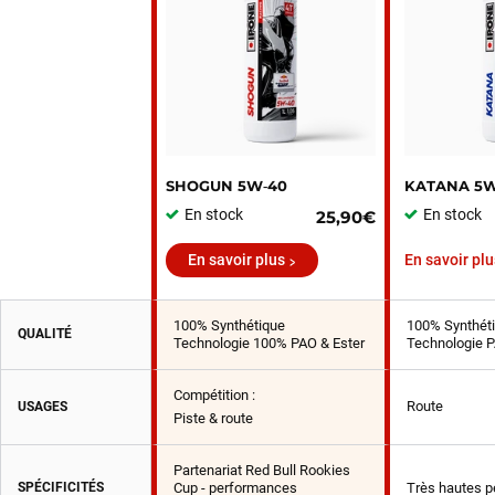
SHOGUN 5W‑40
KATANA 5W
En stock
En stock
25,90€
En savoir plus
En savoir plu
100% Synthétique
100% Synthét
QUALITÉ
Technologie 100% PAO & Ester
Technologie P
Compétition :
Route
USAGES
Piste & route
Partenariat Red Bull Rookies
SPÉCIFICITÉS
Cup - performances
Très hautes 