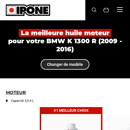
Ipone
HUILES MOTEUR
La meilleure huile moteur
pour votre BMW K 1300 R (2009 -
ENTRETIEN
2016)
MAINTENANCE
Changer de modèle
LIFESTYLE
LA MARQUE
MOTEUR
Revendeurs
Capacité 3,5-4 L
#1 MEILLEUR CHOIX
Compte
FR
EN
ES
IT
DE
BE