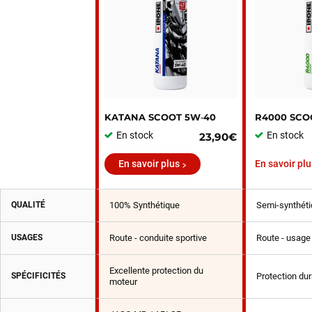
KATANA SCOOT 5W‑40
R4000 SCO
En stock
En stock
23,90€
En savoir plus
En savoir plu
QUALITÉ
100% Synthétique
Semi-synthéti
USAGES
Route - conduite sportive
Route - usage 
Excellente protection du
SPÉCIFICITÉS
Protection du
moteur