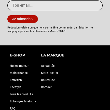
Je m'inscris
Réduction valable uniquement sur la 1ère commande. La réduction ne
s'applique pas sur les chaussures Moto KT01-S.
E-SHOP
LA MARQUE
Huiles moteur
Actualités
Maintenance
Store locator
Entretien
On recrute
Lifestyle
Contact
Tous les produits
Echanges & retours
FAQ