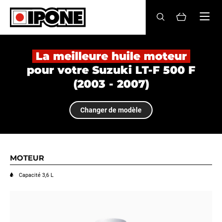
Ipone
HUILES MOTEUR
La meilleure huile moteur
pour votre Suzuki LT-F 500 F
ENTRETIEN
(2003 - 2007)
MAINTENANCE
Changer de modèle
LIFESTYLE
LA MARQUE
MOTEUR
Revendeurs
Capacité 3,6 L
Compte
FR
EN
ES
IT
DE
BE