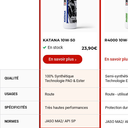
KATANA 10W‑50
R4000 10W
En stock
23,90€
En savoir plus
En savoir plu
100% Synthétique
Semi-synthéti
QUALITÉ
Technologie PAO & Ester
Technologie E
USAGES
Route
Route - utilis
SPÉCIFICITÉS
Très hautes performances
Protection du
JASO MA2/ API SP
NORMES
JASO MA2/ A