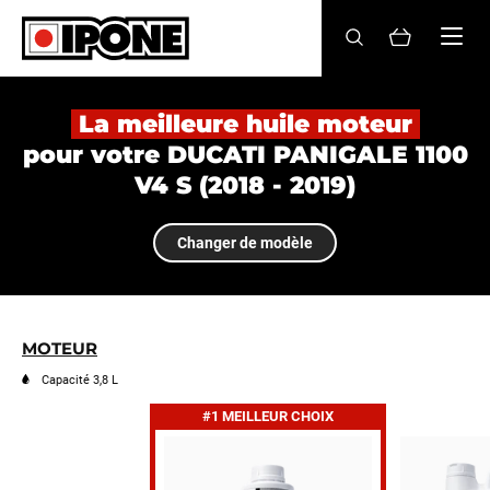
Ipone
HUILES MOTEUR
La meilleure huile moteur
pour votre DUCATI PANIGALE 1100
ENTRETIEN
V4 S (2018 - 2019)
MAINTENANCE
Changer de modèle
LIFESTYLE
LA MARQUE
MOTEUR
Revendeurs
Capacité 3,8 L
#1 MEILLEUR CHOIX
Compte
FR
EN
ES
IT
DE
BE