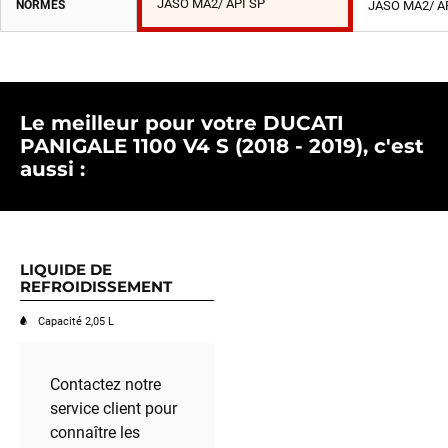
JASO MA2/ API SP
NORMES
JASO MA2/ A
Le meilleur pour votre DUCATI
PANIGALE 1100 V4 S (2018 - 2019), c'est
aussi :
LIQUIDE DE
REFROIDISSEMENT
Capacité 2,05 L
Contactez notre
service client pour
connaître les