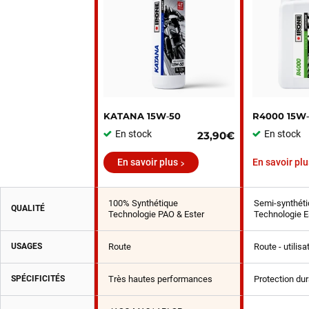
KATANA 15W‑50
R4000 15W
En stock
En stock
23,90€
En savoir plus
En savoir plu
100% Synthétique
Semi-synthéti
QUALITÉ
Technologie PAO & Ester
Technologie E
USAGES
Route
Route - utilis
SPÉCIFICITÉS
Très hautes performances
Protection du