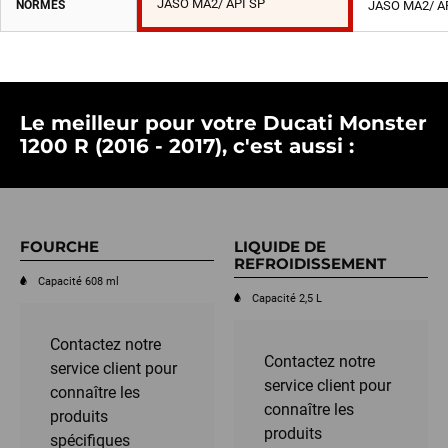
JASO MA2/ API SP
NORMES
JASO MA2/ A
Le meilleur pour votre Ducati Monster
1200 R (2016 - 2017), c'est aussi :
FOURCHE
LIQUIDE DE
REFROIDISSEMENT
Capacité 608 ml
Capacité 2,5 L
Contactez notre
Contactez notre
service client pour
service client pour
connaître les
connaître les
produits
produits
spécifiques