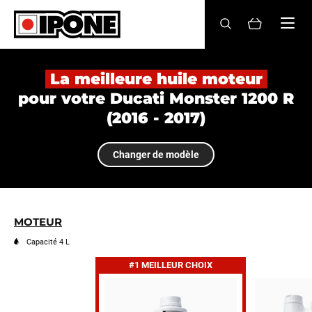
Ipone
HUILES MOTEUR
La meilleure huile moteur
pour votre Ducati Monster 1200 R
ENTRETIEN
(2016 - 2017)
MAINTENANCE
Changer de modèle
LIFESTYLE
LA MARQUE
MOTEUR
Revendeurs
Capacité 4 L
#1 MEILLEUR CHOIX
Compte
FR
EN
ES
IT
DE
BE