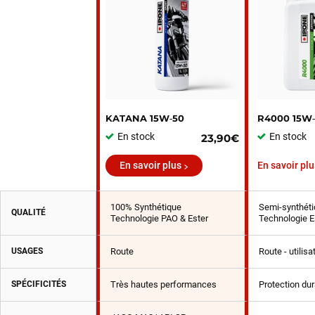
KATANA 15W‑50
R4000 15W
En stock
En stock
23,90€
En savoir plus
En savoir plu
100% Synthétique
Semi-synthéti
QUALITÉ
Technologie PAO & Ester
Technologie E
USAGES
Route
Route - utilis
SPÉCIFICITÉS
Très hautes performances
Protection du