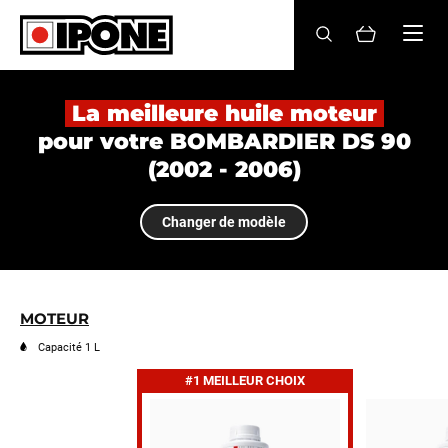
Ipone
HUILES MOTEUR
La meilleure huile moteur
pour votre BOMBARDIER DS 90
ENTRETIEN
(2002 - 2006)
MAINTENANCE
Changer de modèle
LIFESTYLE
LA MARQUE
MOTEUR
Revendeurs
Capacité 1 L
#1 MEILLEUR CHOIX
Compte
FR
EN
ES
IT
DE
BE