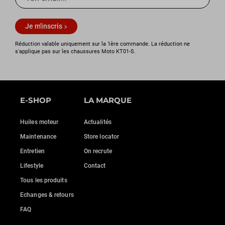
Je m'inscris
Réduction valable uniquement sur la 1ère commande. La réduction ne
s'applique pas sur les chaussures Moto KT01-S.
E-SHOP
LA MARQUE
Huiles moteur
Actualités
Maintenance
Store locator
Entretien
On recrute
Lifestyle
Contact
Tous les produits
Echanges & retours
FAQ