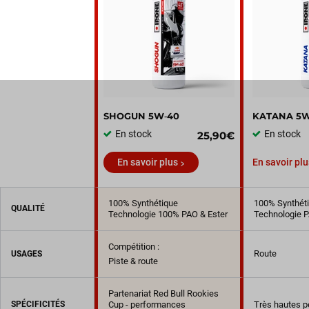
SHOGUN 5W‑40
KATANA 5W
En stock
En stock
25,90€
En savoir plus
En savoir plu
100% Synthétique
100% Synthét
QUALITÉ
Technologie 100% PAO & Ester
Technologie P
Compétition :
Route
USAGES
Piste & route
Partenariat Red Bull Rookies
SPÉCIFICITÉS
Cup - performances
Très hautes 