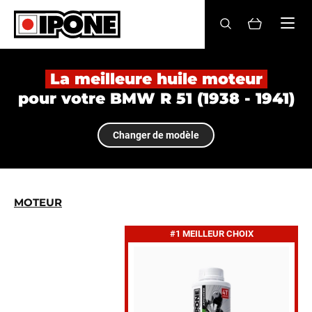
Ipone
HUILES MOTEUR
La meilleure huile moteur
pour votre BMW R 51 (1938 - 1941)
ENTRETIEN
Changer de modèle
MAINTENANCE
LIFESTYLE
LA MARQUE
MOTEUR
#1 MEILLEUR CHOIX
Revendeurs
Compte
FR
EN
ES
IT
DE
BE