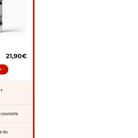
21,90€
 +
n courante
e du