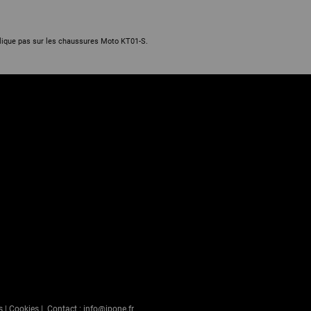
lique pas sur les chaussures Moto KT01-S.
s
|
Cookies
| Contact :
info@ipone.fr