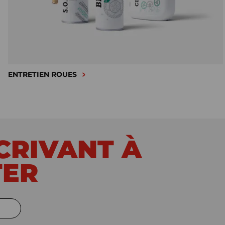
ENTRETIEN ROUES
SCRIVANT À
TER