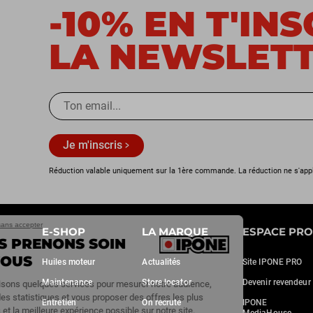
-10% EN T'IN
LA NEWSLET
Je m'inscris
Réduction valable uniquement sur la 1ère commande. La réduction ne s'app
Continuer sans accepter
E-SHOP
LA MARQUE
ESPACE PRO
NOUS PRENONS SOIN
DE VOUS
Huiles moteur
Actualités
Site IPONE PRO
Maintenance
Store locator
Devenir revendeur
Nous utilisons quelques services pour mesurer notre audience,
générer des statistiques et vous proposer des offres les plus
Entretien
On recrute
IPONE
adaptées et la meilleure expérience possible sur notre site.