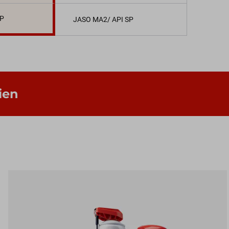
SP
JASO MA2/ API SP
ien