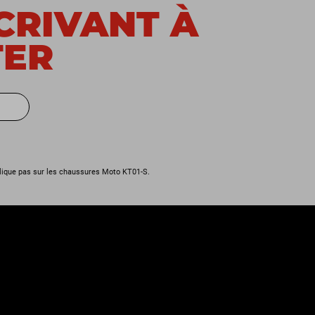
SCRIVANT À
TER
lique pas sur les chaussures Moto KT01-S.