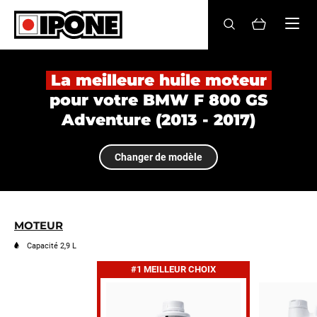
Ipone
HUILES MOTEUR
La meilleure huile moteur
pour votre BMW F 800 GS
ENTRETIEN
Adventure (2013 - 2017)
MAINTENANCE
Changer de modèle
LIFESTYLE
LA MARQUE
MOTEUR
Revendeurs
Capacité 2,9 L
#1 MEILLEUR CHOIX
Compte
FR
EN
ES
IT
DE
BE