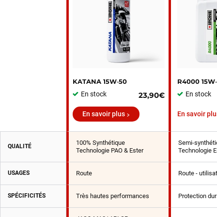
KATANA 15W‑50
R4000 15W
En stock
En stock
23,90€
En savoir plus
En savoir plu
100% Synthétique
Semi-synthéti
QUALITÉ
Technologie PAO & Ester
Technologie E
USAGES
Route
Route - utilis
SPÉCIFICITÉS
Très hautes performances
Protection du