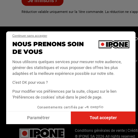
Je m'inscris
Réduction valable uniquement sur la 1ère commande. La réduction ne s'app
Continuer sans accepter
E-SHOP
LA MARQUE
ESPACE PRO
NOUS PRENONS SOIN
DE VOUS
Huiles moteur
Actualités
Site IPONE PRO
Maintenance
Store locator
Devenir revendeur
Nous utilisons quelques services pour mesurer notre audience,
générer des statistiques et vous proposer des offres les plus
Entretien
On recrute
IPONE
adaptées et la meilleure expérience possible sur notre site.
MediaHouse
Lifestyle
Contact
C'est OK pour vous ?
Tous les produits
Pour modifier vos préférences par la suite, cliquez sur le lien
Echanges &
'Préférences de cookies' situé dans le pied de page.
retours
Consentements certifiés par
FAQ
Paramétrer
Tout accepter
Axeptio consent
Conditions générales de vente
|
Crédit
Plateforme de Gestion du Consentement : Personnalisez vo
® IPONE SA
2026
All rights reserved.