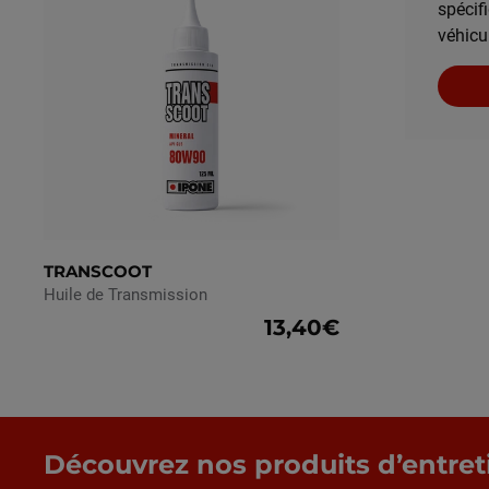
spécif
véhicu
TRANSCOOT
Huile de Transmission
13,40€
Découvrez nos produits d’entret