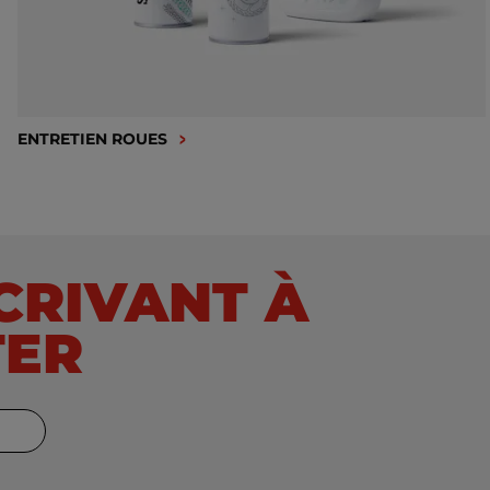
ENTRETIEN ROUES
SCRIVANT À
TER