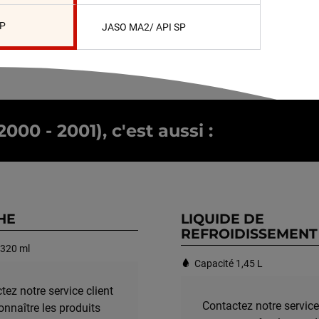
SP
JASO MA2/ API SP
00 - 2001), c'est aussi :
HE
LIQUIDE DE
REFROIDISSEMENT
 320 ml
Capacité 1,45 L
tez notre service client
Contactez notre service
onnaître les produits