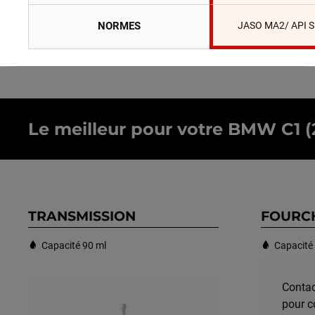
NORMES
JASO MA2/ API 
Le meilleur pour votre BMW C1 (20
TRANSMISSION
FOURC
Capacité 90 ml
Capacité
Contac
pour c