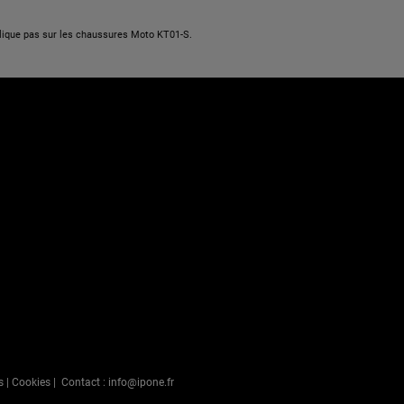
lique pas sur les chaussures Moto KT01-S.
s
|
Cookies
| Contact :
info@ipone.fr
s Options