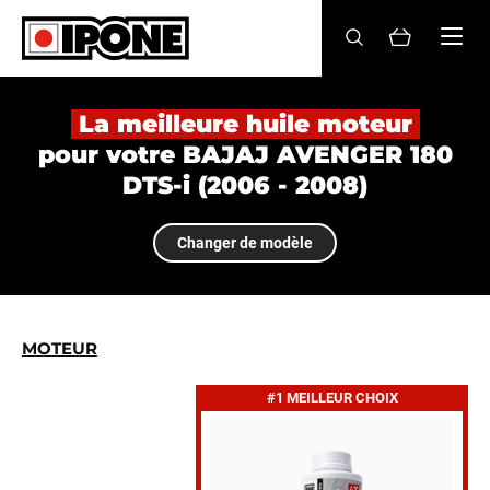
Ipone
HUILES MOTEUR
La meilleure huile moteur
pour votre BAJAJ AVENGER 180
ENTRETIEN
DTS-i (2006 - 2008)
MAINTENANCE
Changer de modèle
LIFESTYLE
LA MARQUE
MOTEUR
Revendeurs
#1 MEILLEUR CHOIX
Compte
FR
EN
ES
IT
DE
BE