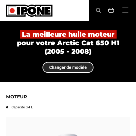
Ipone
HUILES MOTEUR
La meilleure huile moteur
pour votre Arctic Cat 650 H1
ENTRETIEN
(2005 - 2008)
MAINTENANCE
Changer de modèle
LIFESTYLE
LA MARQUE
MOTEUR
Revendeurs
Capacité 3,4 L
Compte
FR
EN
ES
IT
DE
BE