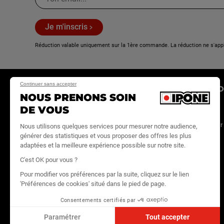
Je m'inscris
Réduction valable uniquement sur la 1ère commande. La réduction ne s'app
Continuer sans accepter
E-SHOP
LA MARQUE
ESPACE PRO
NOUS PRENONS SOIN
DE VOUS
Huiles moteur
Actualités
Site IPONE PRO
Maintenance
Store locator
Devenir revendeur
Nous utilisons quelques services pour mesurer notre audience,
générer des statistiques et vous proposer des offres les plus
Entretien
On recrute
IPONE
adaptées et la meilleure expérience possible sur notre site.
MediaHouse
Lifestyle
Contact
C'est OK pour vous ?
Tous les produits
Pour modifier vos préférences par la suite, cliquez sur le lien
Echanges &
'Préférences de cookies' situé dans le pied de page.
retours
Consentements certifiés par
FAQ
Paramétrer
Tout accepter