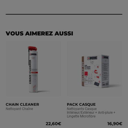
1) Pulvérisez le produit sur la chaîne par l’intérieur en
faisant tourner la roue.
2) Laissez sécher.
VOUS AIMEREZ AUSSI
CHAIN CLEANER
PACK CASQUE
Nettoyant Chaîne
Nettoyants Casque
Intérieur/Extérieur + Anti-pluie +
Lingette Microfibre
22,60€
16,90€