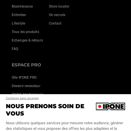
Maintenance
Store locator
Entretien
On recrute
Lifestyle
Contact
Tous les produits
Echanges & retours
FAQ
ESPACE PRO
Site IPONE PRO
Devenir revendeur
IPONE MediaHouse
Continuer sans accepter
NOUS PRENONS SOIN DE
VOUS
Nous utilisons quelques services pour mesurer notre audience, générer
des statistiques et vous proposer des offres les plus adaptées et la