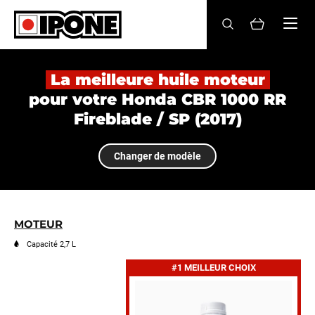
Ipone
HUILES MOTEUR
La meilleure huile moteur
pour votre Honda CBR 1000 RR
ENTRETIEN
Fireblade / SP (2017)
MAINTENANCE
Changer de modèle
LIFESTYLE
LA MARQUE
MOTEUR
Revendeurs
Capacité 2,7 L
#1 MEILLEUR CHOIX
Compte
BE
FR
EN
ES
IT
DE