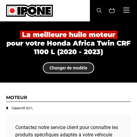
Ipone
HUILES MOTEUR
La meilleure huile moteur
pour votre Honda Africa Twin CRF
ENTRETIEN
1100 L (2020 - 2023)
MAINTENANCE
Changer de modèle
LIFESTYLE
LA MARQUE
MOTEUR
Revendeurs
Capacité 4,0 L
Compte
Contactez notre service client pour connaître les
produits spécifiques adaptés à votre véhicule
BE
FR
EN
ES
IT
DE