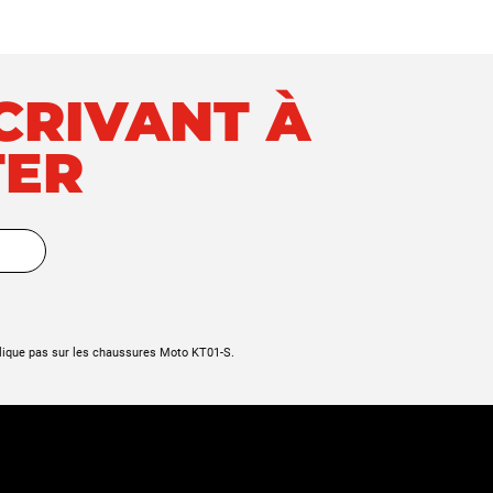
SCRIVANT À
TER
lique pas sur les chaussures Moto KT01-S.