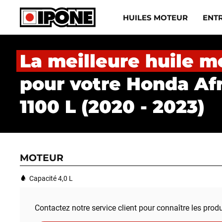
Ipone
HUILES MOTEUR
ENT
HUILES MOTEUR
La meilleure huile m
ENTRETIEN
pour votre Honda Af
MAINTENANCE
1100 L (2020 - 2023)
LIFESTYLE
LA MARQUE
MOTEUR
Revendeurs
Capacité 4,0 L
Compte
Contactez notre service client pour connaître les prod
BE
FR
EN
ES
IT
DE