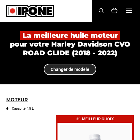
Ipone
HUILES MOTEUR
La meilleure huile moteur
pour votre Harley Davidson CVO
ENTRETIEN
ROAD GLIDE (2018 - 2022)
MAINTENANCE
Changer de modèle
LIFESTYLE
LA MARQUE
MOTEUR
Revendeurs
Capacité 4,5 L
#1 MEILLEUR CHOIX
Compte
BE
FR
EN
ES
IT
DE