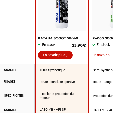
KATANA SCOOT 5W‑40
R4000 SCO
En stock
En stock
23,90€
En savoir plus
En savoir plu
QUALITÉ
100% Synthétique
Semi-synthéti
USAGES
Route - conduite sportive
Route - usage 
Excellente protection du
SPÉCIFICITÉS
Protection du
moteur
JASO MB / API SP
NORMES
JASO MB / AP