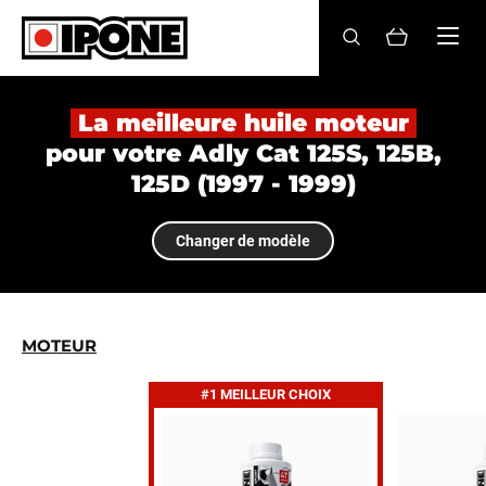
Ipone
HUILES MOTEUR
La meilleure huile moteur
pour votre Adly Cat 125S, 125B,
ENTRETIEN
125D (1997 - 1999)
MAINTENANCE
Changer de modèle
LIFESTYLE
LA MARQUE
MOTEUR
Revendeurs
#1 MEILLEUR CHOIX
Compte
BE
FR
EN
ES
IT
DE