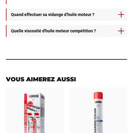
Quand effectuer sa vidange d’huile moteur ?
La vidange s’effectue selon l’utilisation et les
Quelle viscosité d'huile moteur compétition ?
préconisations constructeur, inscrites dans votre manuel
d’entretien.
STROKE 4 est disponible en 5W40 - 10W40 - 10W50 -
15W50.
VOUS AIMEREZ AUSSI