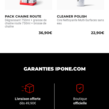
PACK CHAINE ROUTE
CLEANER POLISH
Dégraissant 750ml + graisse de
Cire Nettoyante Multi-Surfaces sans
chaîne route 750ml + brosse de
eau
chaîne
36,90€
22,90€
GARANTIES IPONE.COM
Livraison offerte
Boutique
dès 49,90€
officielle