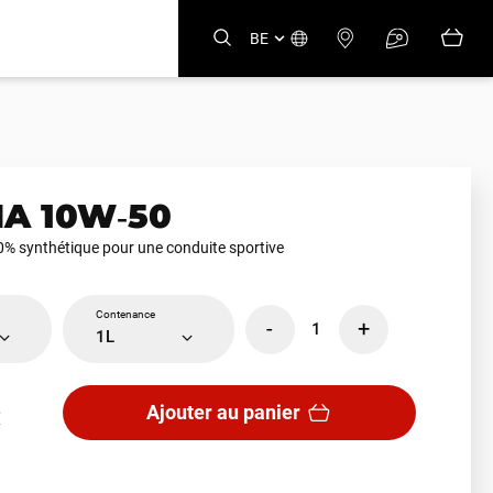
BE
A 10W‑50
0% synthétique pour une conduite sportive
Contenance
-
+
1
1L
Ajouter au panier
€