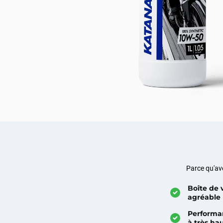
Parce qu'ave
Boîte de 
agréable
Performa
à très ha