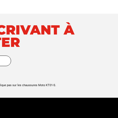
SCRIVANT À
TER
lique pas sur les chaussures Moto KT01-S.