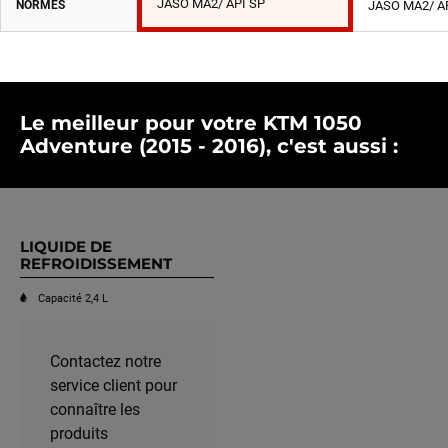
JASO MA2/ API SP
NORMES
JASO MA2/ A
Le meilleur pour votre KTM 1050
Adventure (2015 - 2016), c'est aussi :
LIQUIDE DE
REFROIDISSEMENT
Capacité 2,4 L
Contactez notre
service client pour
connaître les
produits