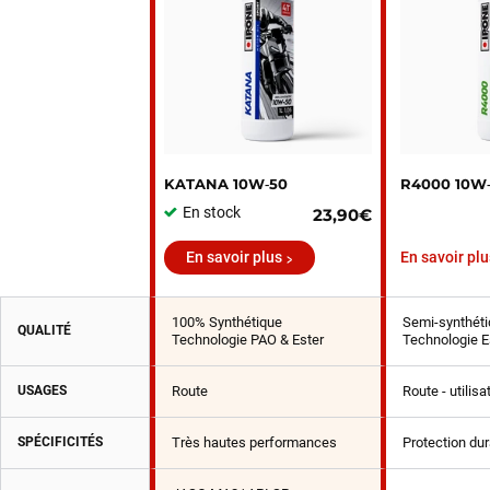
KATANA 10W‑50
R4000 10W
En stock
23,90€
En savoir plus
En savoir plu
100% Synthétique
Semi-synthéti
QUALITÉ
Technologie PAO & Ester
Technologie E
USAGES
Route
Route - utilis
SPÉCIFICITÉS
Très hautes performances
Protection du