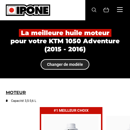
Ipone
HUILES MOTEUR
La meilleure huile moteur
pour votre KTM 1050 Adventure
ENTRETIEN
(2015 - 2016)
MAINTENANCE
Changer de modèle
LIFESTYLE
LA MARQUE
MOTEUR
Revendeurs
Capacité 3,5-3,6 L
#1 MEILLEUR CHOIX
Compte
FR
EN
ES
IT
DE
BE