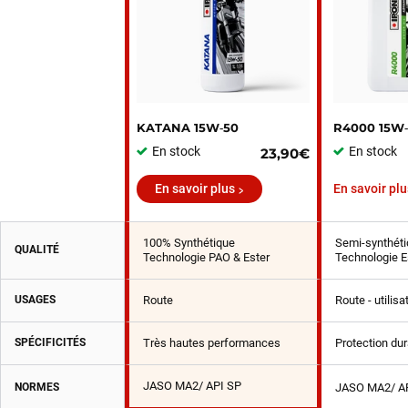
KATANA 15W‑50
R4000 15W
En stock
En stock
23,90€
En savoir plus
En savoir plu
100% Synthétique
Semi-synthéti
QUALITÉ
Technologie PAO & Ester
Technologie E
USAGES
Route
Route - utilis
SPÉCIFICITÉS
Très hautes performances
Protection du
JASO MA2/ API SP
NORMES
JASO MA2/ A