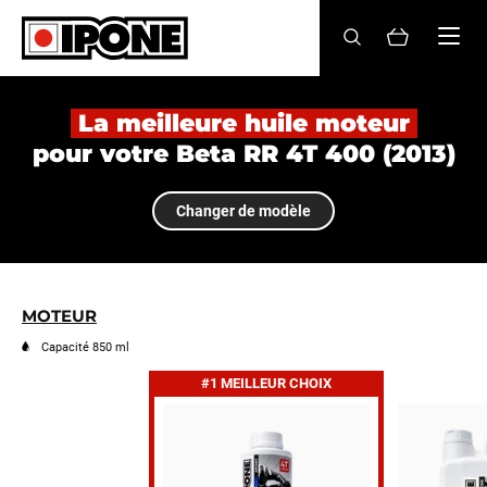
Ipone
HUILES MOTEUR
La meilleure huile moteur
pour votre Beta RR 4T 400 (2013)
ENTRETIEN
Changer de modèle
MAINTENANCE
LIFESTYLE
LA MARQUE
MOTEUR
Capacité 850 ml
Revendeurs
#1 MEILLEUR CHOIX
Compte
FR
EN
ES
IT
DE
BE