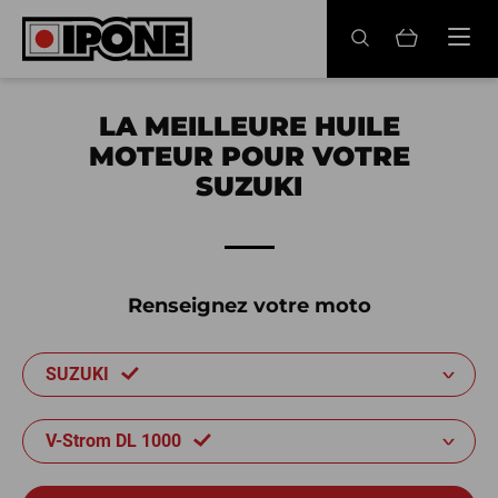
Ipone
HUILES MOTEUR
LA MEILLEURE HUILE
MOTEUR POUR VOTRE
ENTRETIEN
SUZUKI
MAINTENANCE
LIFESTYLE
Renseignez votre moto
LA MARQUE
SUZUKI
Revendeurs
Compte
V-Strom DL 1000
FR
EN
ES
IT
DE
BE