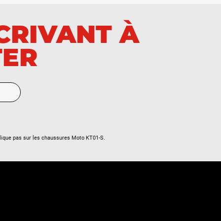
SCRIVANT À
TER
lique pas sur les chaussures Moto KT01-S.