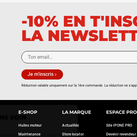
-10% EN T'IN
LA NEWSLET
Je m'inscris
Réduction valable uniquement sur la 1ère commande. La réduction ne s'app
Continuer sans accepter
E-SHOP
LA MARQUE
ESPACE PRO
NOUS PRENONS SOIN
DE VOUS
Huiles moteur
Actualités
Site IPONE PRO
Maintenance
Store locator
Devenir revendeur
Nous utilisons quelques services pour mesurer notre audience,