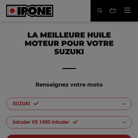
Ipone
HUILES MOTEUR
LA MEILLEURE HUILE
MOTEUR POUR VOTRE
ENTRETIEN
SUZUKI
MAINTENANCE
LIFESTYLE
Renseignez votre moto
LA MARQUE
SUZUKI
Revendeurs
Compte
Intruder VS 1400 Intruder
FR
EN
ES
IT
DE
BE