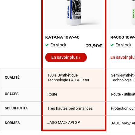
KATANA 10W‑40
R4000 10W
En stock
En stock
23,90€
En savoir plus
En savoir plu
100% Synthétique
Semi-synthéti
QUALITÉ
Technologie PAO & Ester
Technologie E
USAGES
Route
Route - utilis
SPÉCIFICITÉS
Très hautes performances
Protection du
JASO MA2/ API SP
NORMES
JASO MA2/ A