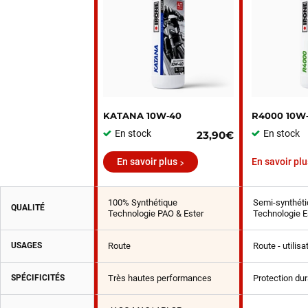
KATANA 10W‑40
R4000 10W
En stock
En stock
23,90€
En savoir plus
En savoir plu
100% Synthétique
Semi-synthéti
QUALITÉ
Technologie PAO & Ester
Technologie E
USAGES
Route
Route - utilis
SPÉCIFICITÉS
Très hautes performances
Protection du