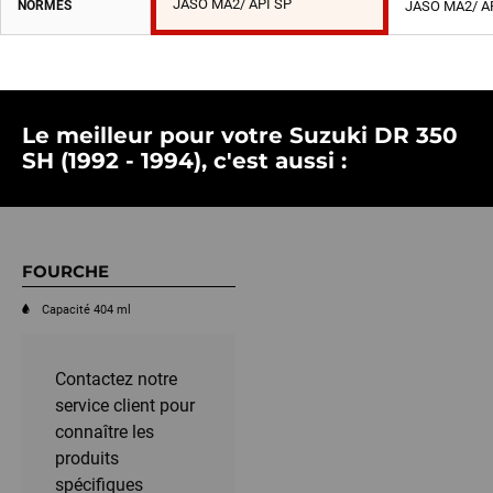
JASO MA2/ API SP
NORMES
JASO MA2/ A
Le meilleur pour votre Suzuki DR 350
SH (1992 - 1994), c'est aussi :
FOURCHE
Capacité 404 ml
Contactez notre
service client pour
connaître les
produits
spécifiques