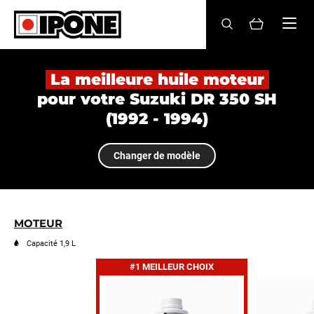
Ipone
HUILES MOTEUR
La meilleure huile moteur
pour votre Suzuki DR 350 SH
ENTRETIEN
(1992 - 1994)
MAINTENANCE
Changer de modèle
LIFESTYLE
LA MARQUE
MOTEUR
Revendeurs
Capacité 1,9 L
#1 MEILLEUR CHOIX
Compte
FR
EN
ES
IT
DE
BE